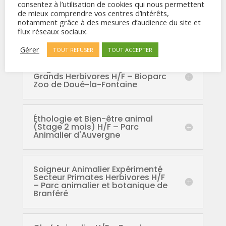
consentez à l’utilisation de cookies qui nous permettent
de mieux comprendre vos centres d’intérêts,
notamment grâce à des mesures d’audience du site et
Fauconnier (Stage) H/F –
flux réseaux sociaux.
EcoZonia
Gérer
TOUT REFUSER
TOUT ACCEPTER
Soigneur Animalier Expérimenté
Grands Herbivores H/F – Bioparc
Zoo de Doué-la-Fontaine
Éthologie et Bien-être animal
(Stage 2 mois) H/F – Parc
Animalier d'Auvergne
Soigneur Animalier Expérimenté
Secteur Primates Herbivores H/F
– Parc animalier et botanique de
Branféré