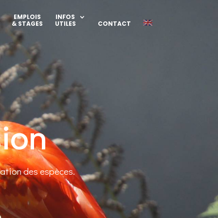
EMPLOIS
INFOS
& STAGES
UTILES
CONTACT
ion
vation des espèces.