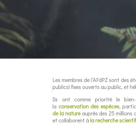
Les membres de l’AFdPZ sont des ét
publics) fixes ouverts au public, et 
Ils ont comme priorité le bien-
la
conservation des espèces
, parti
de la nature
auprès des 25 millions d
et collaborent à
la recherche scienti