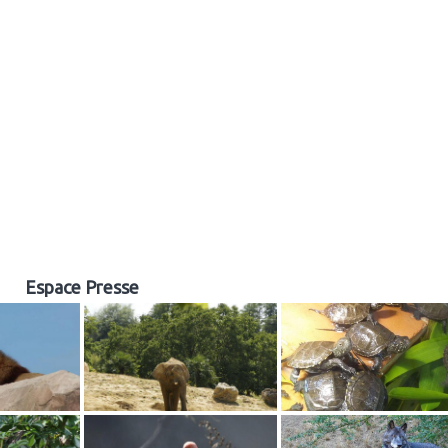
MISSIONS
ZOOS MEMBRES
PUBLICATIONS
DES ZOOS
& ADHESION
ACTUALITES
& RESSOURCES
Espace Presse