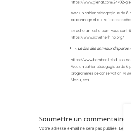
https://www.glenat.com/24×32-gl
Avec un cahier pédagogique de 8 p
braconnage et au trafic des espèces
En achetant cet album, vous contri
https://www.savetherhino.org/
«
Le Zoo des animaux disparus
»
https://www.bamboo.fr/bd-zoo-de
Avec un cahier pédagogique de 6 p
programmes de conservation
in si
Manu, etc).
Soumettre un commentaire
Votre adresse e-mail ne sera pas publiée.
Les ch