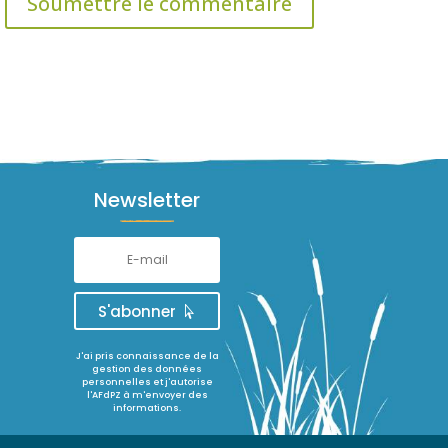
Soumettre le commentaire
Newsletter
S'abonner
J'ai pris connaissance de la
gestion des données
personnelles et j'autorise
l'AFdPZ à m'envoyer des
informations.