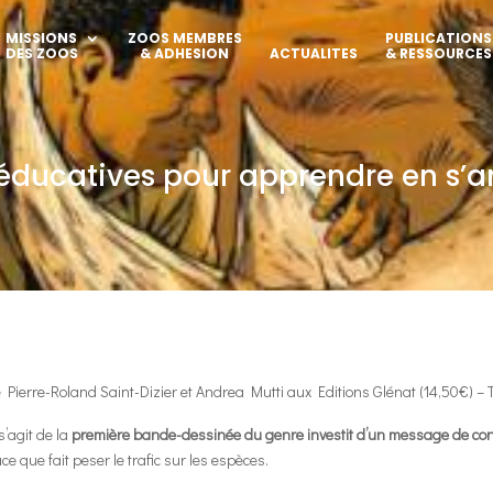
MISSIONS
ZOOS MEMBRES
PUBLICATIONS
DES ZOOS
& ADHESION
ACTUALITES
& RESSOURCES
 éducatives pour apprendre en s’
 Pierre-Roland Saint-Dizier et Andrea Mutti aux Editions Glénat (14,50€) – Tout
s’agit de la
première bande-dessinée du genre investit d’un message de con
ce que fait peser le trafic sur les espèces.