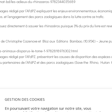
enat-bd/les-adieux-du-rhinoceros-9782344035689
ages rédigé par l’AFdPZ expliquant les enjeux environnementaux, économique
, et l’engagement des parcs zoologiques dans la lutte contre ce trafic.
buez directement à sauver les rhinocéros puisque 3% du prix du livre est re
 de Christophe Cazenove et Bloz aux Editions Bamboo, (10,95€) – Jeune publi
s-animaux-disparus-le-tome-1-9782818976302.html
ages rédigé par l’AFdPZ, présentant les causes de disparition des espèces
tu
partenaires de l’AFdPZ et des parcs zoologiques (Save the Rhino, Hutan
GESTION DES COOKIES
En poursuivant votre navigation sur notre site, vous
amps obligatoires sont indiqués avec
*