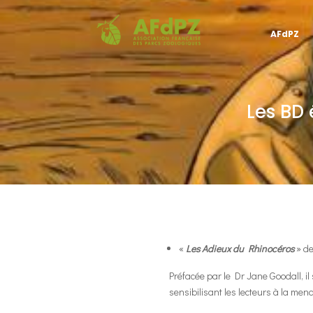
AFdPZ
Les BD
«
Les Adieux du Rhinocéros
» de
Préfacée par le Dr Jane Goodall, il 
sensibilisant les lecteurs à la mena