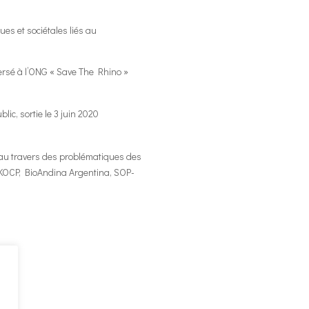
s et sociétales liés au
versé à l’ONG « Save The Rhino »
c, sortie le 3 juin 2020
 au travers des problématiques des
 KOCP, BioAndina Argentina, SOP-